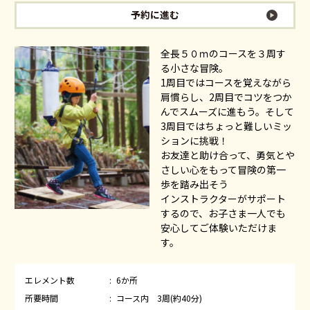
予約に進む
全長５０ｍのコースを３周す
る小さな冒険。
1周目ではコースを覚えながら
肩慣らし、2周目でコツをつか
んでスムーズに進もう。そして
3周目ではちょっと難しいミッ
ションに挑戦！
お友達と助け合って、勇気とや
さしい心をもって冒険の第一
歩を踏み出そう
インストラクターがサポート
するので、お子さま一人でも
安心してご体験いただけま
す。
エレメント数
6か所
所要時間
コース内 3周(約40分)