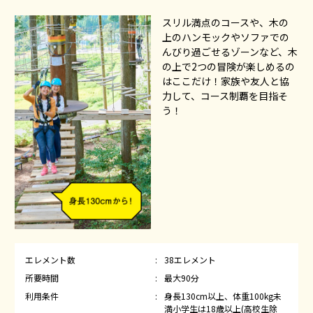
スリル満点のコースや、木の
上のハンモックやソファでの
んびり過ごせるゾーンなど、木
の上で2つの冒険が楽しめるの
はここだけ！家族や友人と協
力して、コース制覇を目指そ
う！
エレメント数
38エレメント
所要時間
最大90分
利用条件
身長130cm以上、体重100kg未
満
小学生は18歳以上(高校生除