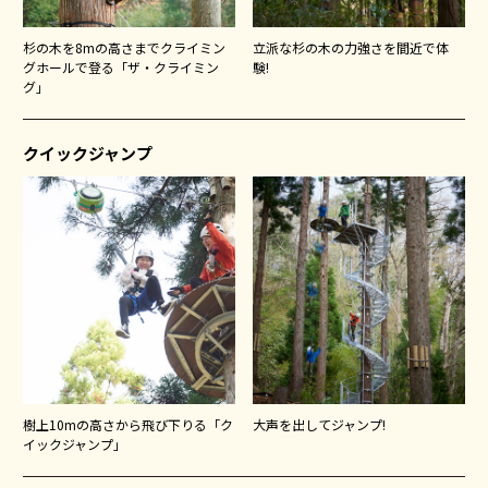
杉の木を8mの高さまでクライミン
立派な杉の木の力強さを間近で体
グホールで登る「ザ・クライミン
験!
グ」
クイックジャンプ
樹上10mの高さから飛び下りる「ク
大声を出してジャンプ!
イックジャンプ」