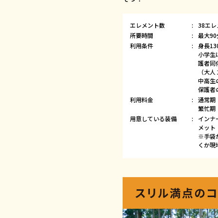
エレメント数
38エ
所要時間
最大90
利用条件
身長13
小学生
護者同
（大人
中高生
保護者
利用料金
通常期 
繁忙期 
用意している装備
インナ
メット
※手袋
くか現