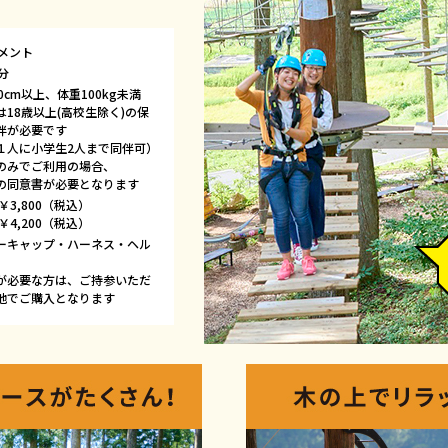
レメント
分
0cm以上、体重100kg未満
は18歳以上(高校生除く)の保
伴が必要です
１人に小学生2人まで同伴可）
のみでご利用の場合、
の同意書が必要となります
￥3,800（税込）
￥4,200（税込）
ーキャップ・ハーネス・ヘル
が必要な方は、ご持参いただ
地でご購入となります