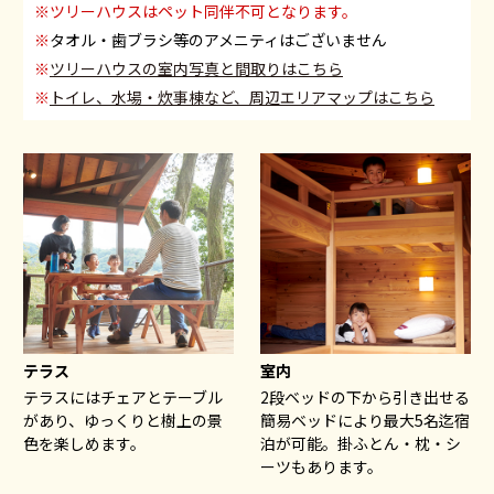
※ツリーハウスはペット同伴不可となります。
※
タオル・歯ブラシ等のアメニティはございません
※
ツリーハウスの室内写真と間取りはこちら
※
トイレ、水場・炊事棟など、周辺エリアマップはこちら
テラス
室内
テラスにはチェアとテーブル
2段ベッドの下から引き出せる
があり、ゆっくりと樹上の景
簡易ベッドにより最大5名迄宿
色を楽しめます。
泊が可能。掛ふとん・枕・シ
ーツもあります。