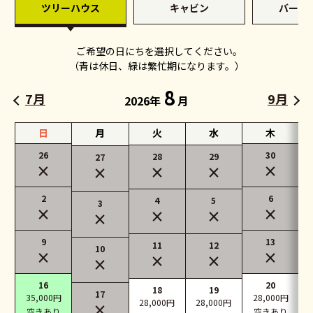
ツリーハウス
キャビン
バーベ
ご希望の日にちを選択してください
。
（青は休日、緑は繁忙期になります。）
8
7月
9月
2026年
月
日
月
火
水
木
26
30
28
29
27
×
×
×
×
×
2
6
4
5
3
×
×
×
×
×
9
13
11
12
10
×
×
×
×
×
16
20
18
19
17
35,000円
28,000円
28,000円
28,000円
×
空きあり
空きあり