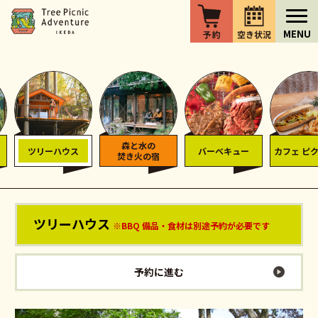
森と水の
ツリーハウス
バーベキュー
カフェ ピ
焚き火の宿
ツリーハウス
※BBQ 備品・食材は別途予約が必要です
予約に進む