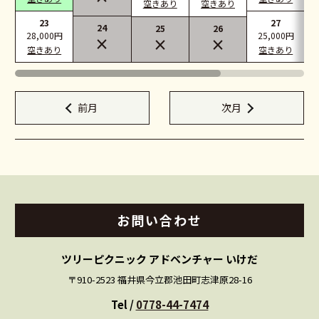
空きあり
空きあり
23
27
24
25
26
28,000円
25,000円
×
×
×
空きあり
空きあり
前月
次月
お問い
合わせ
ツリーピクニック アドベンチャー いけだ
〒910-2523 福井県今立郡池田町志津原28-16
Tel /
0778-44-7474